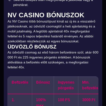
pénztárat.
NV CASINO BÓNUSZOK
Az NV Casino több bónusztípust kínál az új és a visszatérő
játékosoknak, az üdvözlő csomagtól a heti ajánlatokig és a
mobil jutalmakig. A legtöbb ajánlatnál 40x megforgatási
feltétel és 5 napos teljesítési határidő érvényes. Az alábbi
szekciókban részletezzük az egyes bónuszokat.
ÜDVÖZLŐ BÓNUSZ
Az üdvözlő csomag az első három befizetésre szól, akár 600
000 Ft és 225 ingyenes pörgetés értékben. A bónuszok
aktiválása a befizetés előtt szükséges, a megforgatási
feltétel 40x.
Befizetés
Bónusz
Ingyenes
Min.
pörgetés
befizetés
1.
100%
100 FS
3000 Ft
max