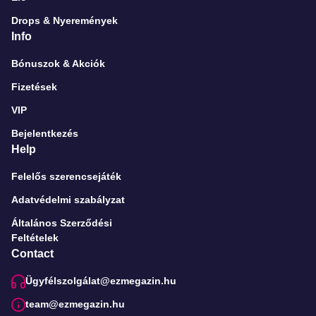
Drops & Nyeremények
Info
Bónuszok & Akciók
Fizetések
VIP
Bejelentkezés
Help
Felelős szerencsejáték
Adatvédelmi szabályzat
Általános Szerződési
Feltételek
Contact
Ügyfélszolgá
lat@ezmegazin.hu
team@ezmegazin.hu