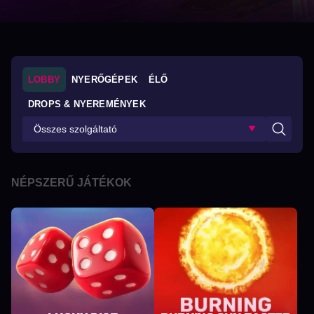
LOBBY
NYERŐGÉPEK
ÉLŐ
DROPS & NYEREMÉNYEK
Összes szolgáltató
NÉPSZERŰ JÁTÉKOK