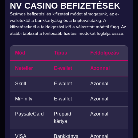
NV CASINO BEFIZETÉSEK
Számos befizetési és kifizetési módot támogatunk, az e-
walletektől a bankkártyákig és a kriptovalutákig. A
kifizetéseknél a feldolgozási idő a választott módtól függ. Az
alábbi táblázat a fontosabb fizetési módokat foglalja össze.
Mód
Típus
Feldolgozás
Neteller
E-wallet
Azonnal
Skrill
E-wallet
Azonnal
MiFinity
E-wallet
Azonnal
PaysafeCard
Prepaid
Azonnal
kártya
VISA
Bankkártya
Azonnal