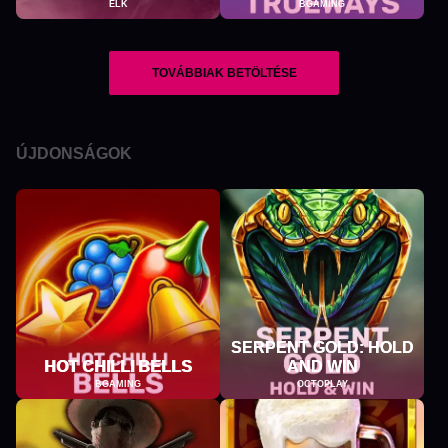
ELK
BGAMING
TOVÁBBIAK BETÖLTÉSE
ÚJDONSÁGOK
SERPENT GOLD: HOLD
HOT CHILLI BELLS
AND WIN
BGAMING
OCTOPLAY