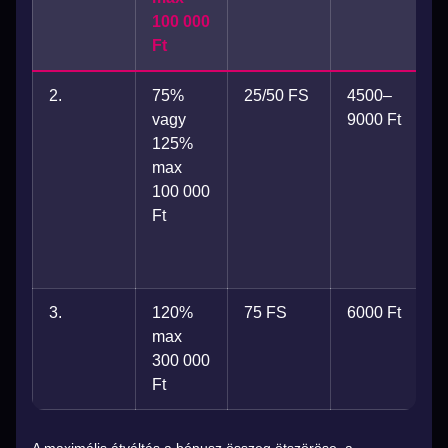
100 000
Ft
2.
75%
25/50 FS
4500–
vagy
9000 Ft
125%
max
100 000
Ft
3.
120%
75 FS
6000 Ft
max
300 000
Ft