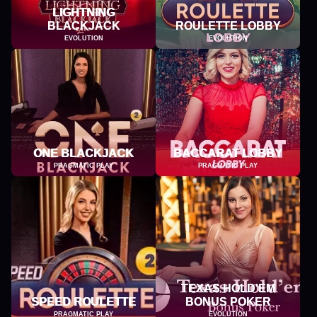
LIGHTNING
BLACKJACK
ROULETTE LOBBY
EVOLUTION
EVOLUTION
ONE BLACKJACK
BACCARAT LOBBY
PRAGMATIC PLAY
PRAGMATIC PLAY
TEXAS HOLD'EM
SPEED ROULETTE
BONUS POKER
PRAGMATIC PLAY
EVOLUTION