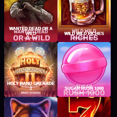
WANTED DEAD OR A
WILD
WILD WILD RICHES
HACKSAW
PRAGMATIC PLAY
HOLY HAND GRENADE
2
SUGAR RUSH 1000
PRINT STUDIOS
PRAGMATIC PLAY