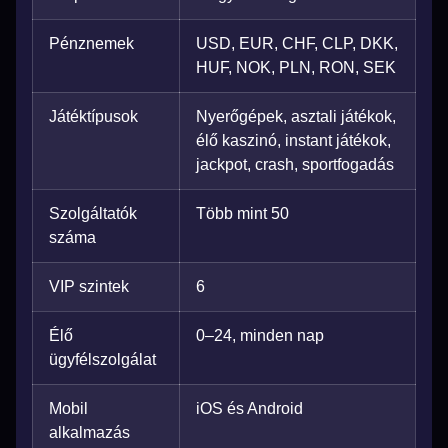
Pénznemek
USD, EUR, CHF, CLP, DKK,
HUF, NOK, PLN, RON, SEK
Játéktípusok
Nyerőgépek, asztali játékok,
élő kaszinó, instant játékok,
jackpot, crash, sportfogadás
Szolgáltatók
Több mint 50
száma
VIP szintek
6
Élő
0–24, minden nap
ügyfélszolgálat
Mobil
iOS és Android
alkalmazás