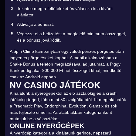
Tekintse meg a feltételeket és válassza ki a kívánt
ajánlatot.
Aktiválja a bónuszt.
Végezze el a befizetést a megfelelő minimum összeggel,
és a bónusz jóváíródik.
A Spin Climb kampányban egy valódi pénzes pörgetés után
ingyenes pörgetéseket kaphat. A mobil alkalmazásban a
Shake Bonus a telefon megrázásával ad jutalmat, a Piggy
Bank pedig akár 900 000 Ft heti összeget kínál, mindkettő
csak az Android appban.
NV CASINO JÁTÉKOK
Kínálatunk a nyerőgépektől az élő asztalokig és a crash
játékokig terjed, több mint 50 szolgáltatótól. Itt megtalálhatók
a Pragmatic Play, Endorphina, Evolution, Gamzix és sok
más fejlesztő címei is. Az alábbiakban kategóriánként
mutatjuk be a választékot.
ONLINE NYERŐGÉPEK
A nyerőgép kategória a kínálatunk gerince, népszerű