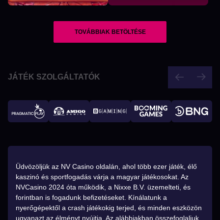
TOVÁBBIAK BETÖLTÉSE
JÁTÉK SZOLGÁLTATÓK
Üdvözöljük az NV Casino oldalán, ahol több ezer játék, élő
kaszinó és sportfogadás várja a magyar játékosokat. Az
NVCasino 2024 óta működik, a Nixxe B.V. üzemelteti, és
forintban is fogadunk befizetéseket. Kínálatunk a
nyerőgépektől a crash játékokig terjed, és minden eszközön
ugyanazt az élményt nyújtja. Az alábbiakban összefoglaljuk